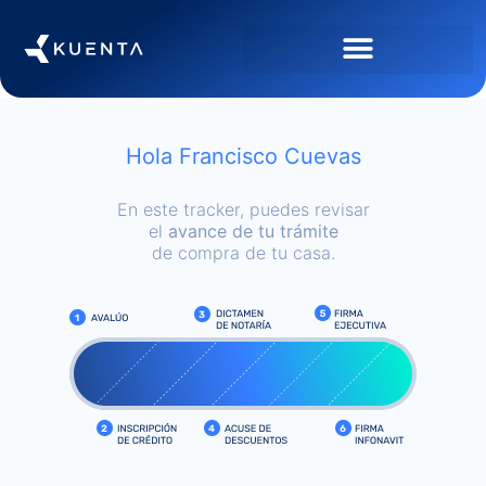
Hola Francisco Cuevas
En este tracker, puedes revisar
el
avance de tu trámite
de compra de tu casa.