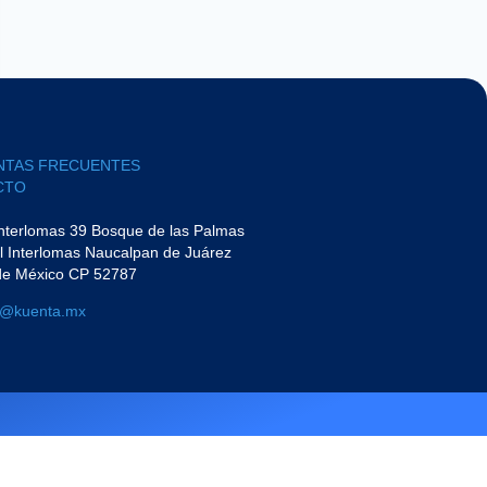
NTAS FRECUENTES
TO​
Interlomas 39 Bosque de las Palmas
l Interlomas Naucalpan de Juárez
de México CP 52787
a@kuenta.mx