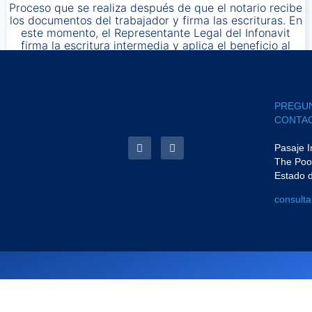
Proceso que se realiza después de que el notario recibe
los documentos del trabajador y firma las escrituras. En
este momento, el Representante Legal del Infonavit
firma la escritura intermedia y aplica el beneficio al
crédito
PREGU
CONTAC
Pasaje 
The Poo
Estado 
consult