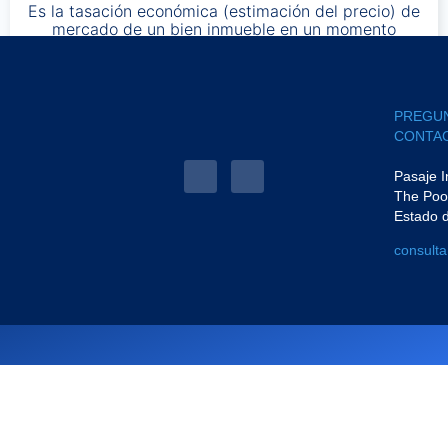
Es la tasación económica (estimación del precio) de
mercado de un bien inmueble en un momento
determinado.
PREGU
CONTAC
Pasaje 
The Poo
Estado 
consult