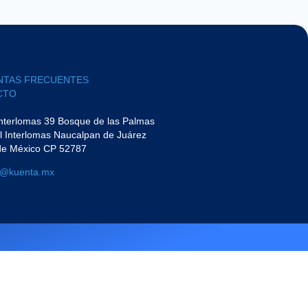
NTAS FRECUENTES
TO​
Interlomas 39 Bosque de las Palmas
l Interlomas Naucalpan de Juárez
de México CP 52787
a@kuenta.mx