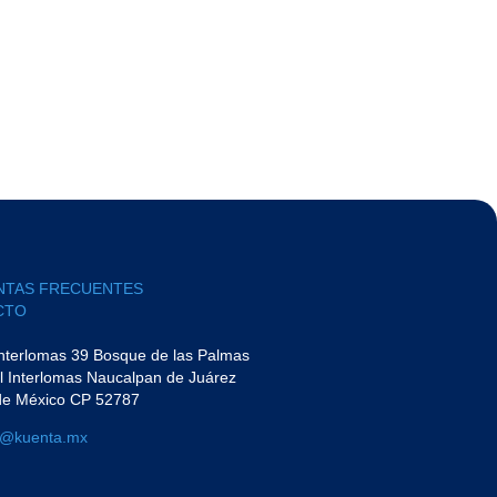
NTAS FRECUENTES
TO​
Interlomas 39 Bosque de las Palmas
l Interlomas Naucalpan de Juárez
de México CP 52787
a@kuenta.mx