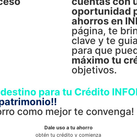
ceso
cuentas con 
oportunidad p
ahorros en I
página, te br
clave y te gu
para que pue
máximo tu cr
objetivos.
 destino para tu Crédito INF
patrimonio!!
horro como mejor te convenga!
Dale uso a tu ahorro
obtén tu crédito y comienza