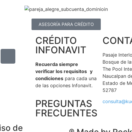
ASESORÍA PARA CRÉDITO
CRÉDITO
CONT
INFONAVIT
Pasaje Inter
Bosque de la
Recuerda siempre
The Pool Int
verificar los requisitos y
Naucalpan d
condiciones
para cada una
Estado de M
de las opciones Infonavit.
52787
PREGUNTAS
consulta@ku
FRECUENTES
iso de