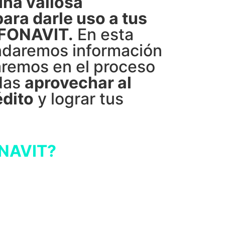
una valiosa
ara darle uso a tus
NFONAVIT.
En esta
indaremos información
iaremos en el proceso
das
aprovechar al
édito
y lograr tus
ONAVIT?