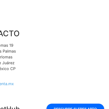
ACTO
lomas 19
s Palmas
erlomas
e Juárez
éxico CP
enta.mx