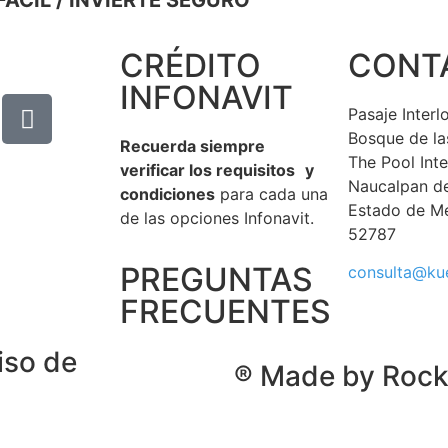
FÁCIL / INVIERTE SEGURO
CRÉDITO
CONT
INFONAVIT
Pasaje Inter
Bosque de la
Recuerda siempre
The Pool Int
verificar los requisitos y
Naucalpan d
condiciones
para cada una
Estado de M
de las opciones Infonavit.
52787
PREGUNTAS
consulta@ku
FRECUENTES
iso de
® Made by Roc