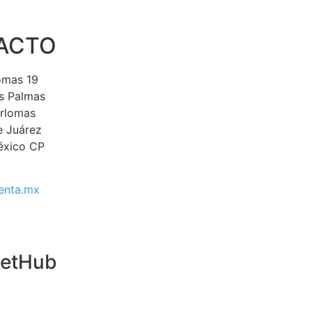
ACTO
lomas 19
s Palmas
erlomas
e Juárez
éxico CP
enta.mx
ketHub